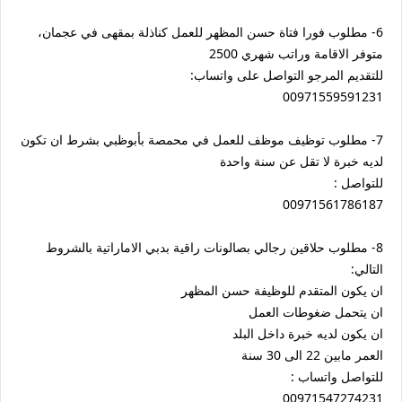
6- مطلوب فورا فتاة حسن المظهر للعمل كناذلة بمقهى في عجمان،
متوفر الاقامة وراتب شهري 2500
للتقديم المرجو التواصل على واتساب:
00971559591231
7- مطلوب توظيف موظف للعمل في محمصة بأبوظبي بشرط ان تكون
لديه خبرة لا تقل عن سنة واحدة
للتواصل :
00971561786187
8- مطلوب حلاقين رجالي بصالونات راقية بدبي الاماراتية بالشروط
التالي:
ان يكون المتقدم للوظيفة حسن المظهر
ان يتحمل ضغوطات العمل
ان يكون لديه خبرة داخل البلد
العمر مابين 22 الى 30 سنة
للتواصل واتساب :
00971547274231