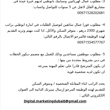
3- مطلوب عمال كهربائيين وسبابيك بأبوظبي لديهم خبرة جيدة في
مشاريع الفلل لاتقل عن 5 سنوات للتواصل واتساب:
00971528202681
4- مطلوب فورا عمال سائقين لتوصيل الطلبات في امارة ابوظبي براتب
شهري 2300 درهم ، متوفر السكن والاكل، اذا كنت مهتم وتريد التقديم
لهذه الوظيفة فالمرجو الاتصال بالرقم التالي:
00971554577767
5- مطلوب موظفين مساعدين وذلك للعمل مع مصمم ديكور الحفلات
في دبي بشروط محددة من بينها :
ان يكون المترشح قادرا على تعلم المهنة بسرعة
ان تكون لديه شخصية قوية
يحدد الراتب اثناء المقابلة الشخصية / ومتوفر السكن
للتقديم لهذه الوظيفة المرجو إرسال سيرتك الذاتية الى العنوان
الالكتروني التالي :
Digital.marketingdubai0@gmail.com