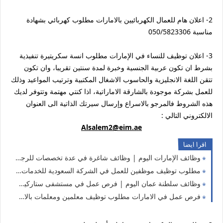
2- اعلان هام للعمال الكهربائيين بالامارات مطلوب كهربائي بشهادة
مناسبة 050/5823306
3- اعلان توظيف للنساء في الإمارات مطلوب انسة سكريتيرة تنفيذية
بشرط ان تكون عربية الجنسية وخبرة لمدة سنتين تقريبا، وان تكون
تتقن اللغة الانجليزية والحاسوب الاشغال المكتبية وترتيب المواعيد وذلك
للعمل بشركة موجودة بالشارقة الاماراتية، اذا كنتي مهتمة وتتوفر لديك
هذه الشروط فالمرجو بالاسراع وإرسال سيرتك الذاتية الى العنوان
الالكتروني التالي :
Alsalem2@eim.ae
اقرا ايضا
وظائف الإمارات اليوم | وظائف شاغرة في عدة تخصصات للرجال والنساء (للأجانب والمقيمين)
مطلوب توظيف موظفين للعمل في الشركة السعودية للخدمات الأرضية SGS جديد 2022
وظائف سلطنة عمان اليوم | فرص عمل في مستشفى ستاركير في عمان سارع بالتقديم
فرص عمل في الامارات مطلوب توظيف معلمين ومعلمات بالامارات سارع بالتقديم