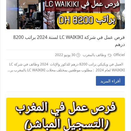
فرص عمل في شركة LC WAIKIKI لسنة 2024 براتب 8200
درهم
Officiel
وظائف بالمغرب
30 يونيو 2022
العمل في ويكيكي براتب 8200 درهم للذكور والإناث 2024 وظائف في شركة LC
WAIKIKI لعام 2024 : مطلوب موظفين بمختلف محلات LC WAIKIKI بالمغرب بر...
أقراء المزيد