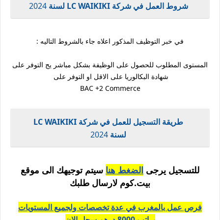
شروط العمل في شركة LC WAIKIKI لسنة
2024
في خبر التوظيف المذكور اعلاه جاء بالشروط التاليه :
المستوى المطلوب للحصول على الوظيفة بشكل مباشر يج التوفر على
شهادة البكالوريا على الاقل او التوفر على
BAC +2 Commerce
طريقة التسجيل للعمل في شركة LC WAIKIKI
لسنة
2024
للتسجيل يرجى
الضغط هنا
سيتم توجيهك الى موقع
بيت.كوم لارسال طلبك
فرص عمل بالمغرب في عدة تخصصات ولجميع المستويات
براتب 8000 درهم سجل الان