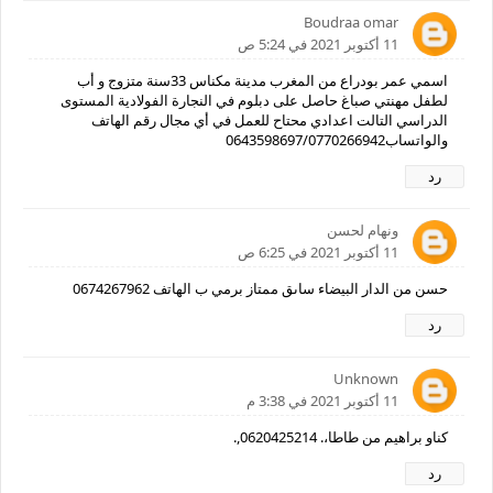
Boudraa omar
11 أكتوبر 2021 في 5:24 ص
اسمي عمر بودراع من المغرب مدينة مكناس 33سنة متزوج و أب
لطفل مهنتي صباغ حاصل على دبلوم في النجارة الفولادية المستوى
الدراسي التالت اعدادي محتاح للعمل في أي مجال رقم الهاتف
والواتساب0643598697/0770266942
رد
ونهام لحسن
11 أكتوبر 2021 في 6:25 ص
حسن من الدار البيضاء ساىق ممتاز برمي ب الهاتف 0674267962
رد
Unknown
11 أكتوبر 2021 في 3:38 م
كناو براهيم من طاطا،. 0620425214,.
رد