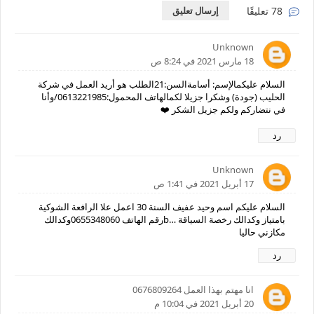
78 تعليقًا
إرسال تعليق
Unknown
18 مارس 2021 في 8:24 ص
السلام عليكمالإسم: أسامةالسن:21الطلب هو أريد العمل في شركة
الحليب (جودة) وشكرا جزيلا لكمالهاتف المحمول:0613221985/وأنا
في نتضاركم ولكم جزيل الشكر ❤️
رد
Unknown
17 أبريل 2021 في 1:41 ص
السلام عليكم اسم وحيد عفيف السنة 30 اعمل علا الرافعة الشوكية
بامتياز وكدالك رخصة السياقة …bرقم الهاتف 0655348060وكدالك
مكازني حاليا
رد
انا مهتم بهذا العمل 0676809264
20 أبريل 2021 في 10:04 م