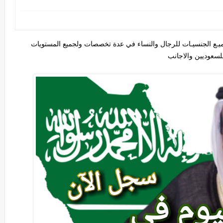
يـع الجنسيـات للرجال والنساء في عدة تخصصات ولجميع المستويات
لسعوديين والاجانب