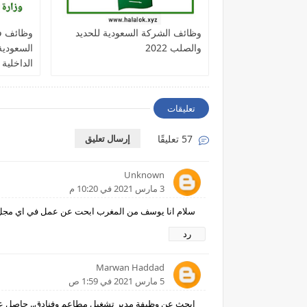
وظائف الشركة السعودية للحديد
وظائف في
والصلب 2022
السعودية
الداخلية 
تعليقات
57 تعليقًا
إرسال تعليق
Unknown
3 مارس 2021 في 10:20 م
سلام انا يوسف من المغرب ابحت عن عمل في اي مجل 212610912946
رد
Marwan Haddad
5 مارس 2021 في 1:59 ص
ابحث عن وظيفة مدير تشغيل مطاعم وفنادق.. حاصل على 