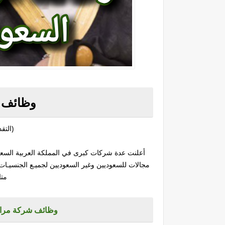
وظائف ا
(التق
أعلنت عدة شركات كبرى في المملكة العربية السع
مجالات للسعوديين وغير السعوديين لجميـع الجنسيـا
متا
وظائف شركة مراعي ب