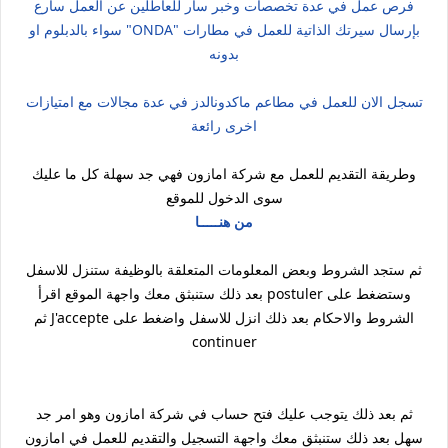
فرص عمل في عدة تخصصات وخبر سار للعاطلين عن العمل سارع
بإرسال سيرتك الذاتية للعمل في مطارات "ONDA" سواء بالدبلوم او
بدونه
تسجل الان للعمل في مطاعم ماكدونالدز في عدة مجالات مع امتيازات
اخرى رائعة
وطريقة التقديم للعمل مع شركة امازون فهي جد سهلة كل ما عليك
سوى الدخول للموقع
من هنـــــا
ثم ستجد الشروط وبعض المعلومات المتعلقة بالوظيفة ستنزل للاسفل
وستضغط على postuler بعد ذلك ستنبثق معك واجهة الموقع اقرأ
الشروط والاحكام بعد ذلك انزل للاسفل واضغط على J'accepte ثم
continuer
ثم بعد ذلك يتوجب عليك فتح حساب في شركة امازون وهو امر جد
سهل بعد ذلك ستنبثق معك واجهة التسجيل والتقديم للعمل في امازون