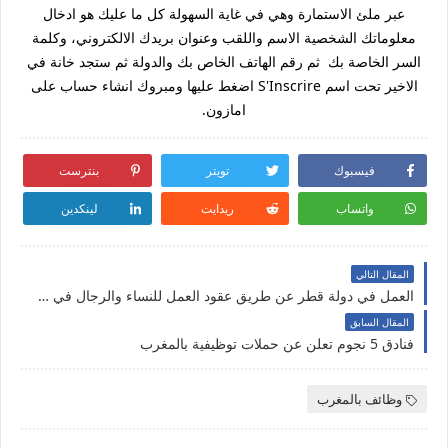
عبر ملئ الاستمارة وهي في غاية السهولة كل ما عليك هو ادخال
معلوماتك الشخصية الاسم واللقب وعنوان بريدك الالكتروني، وكلمة
السر الخاصة بك ثم رقم الهاتف الخاص بك والدولة ثم ستجد خانة في
الاخير تحت اسم S'Inscrire اضغط عليها ومبروك انشاء حساب على
امازون.
فيسبوك
تويتر
بنترست
واتساب
ريدايت
لينكدين
المقال التالي
العمل في دولة قطر عن طريق عقود العمل للنساء والرجال في عدة تخصصات
المقال السابق
فنادق 5 نجوم تعلن عن حملات توظيفية بالمغرب
وظائف بالمغرب