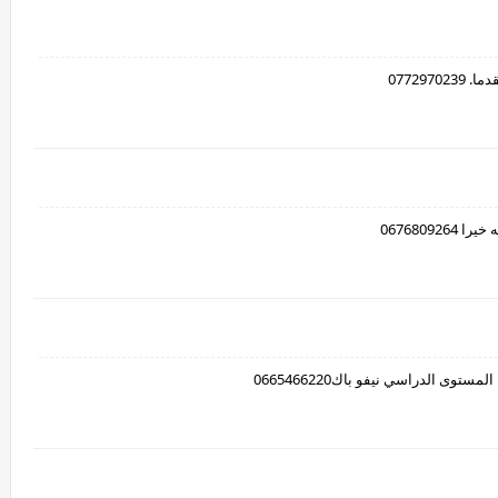
07729
0676809
ى الدراسي نيفو باك0665466220