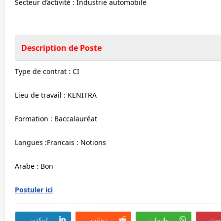
Secteur d’activité : Industrie automobile
Description de Poste
Type de contrat : CI
Lieu de travail : KENITRA
Formation : Baccalauréat
Langues :Francais : Notions
Arabe : Bon
Postuler ici
رست
واتساب
ريدايت
لينكدين