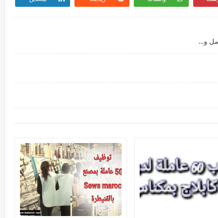
العمل في شركات الكابلاج | مطلوب توظيف 40 عامل وعاملة انتاج (التسجيل مفتوح)