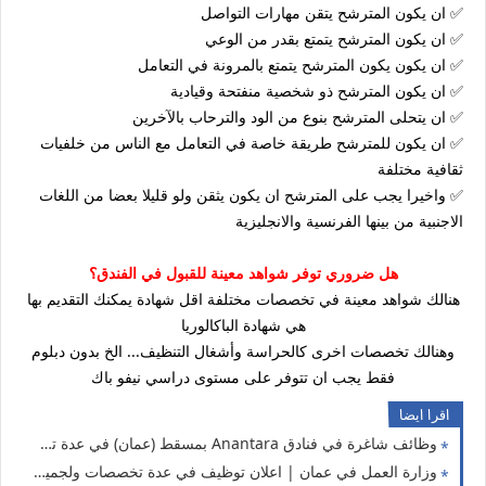
✅ ان يكون المترشح يتقن مهارات التواصل
✅ ان يكون المترشح يتمتع بقدر من الوعي
✅ ان يكون يكون المترشح يتمتع بالمرونة في التعامل
✅ ان يكون المترشح ذو شخصية منفتحة وقيادية
✅ ان يتحلى المترشح بنوع من الود والترحاب بالآخرين
✅ ان يكون للمترشح طريقة خاصة في التعامل مع الناس من خلفيات
ثقافية مختلفة
✅ واخيرا يجب على المترشح ان يكون يثقن ولو قليلا بعضا من اللغات
الاجنبية من بينها الفرنسية والانجليزية
هل ضروري توفر شواهد معينة للقبول في الفندق؟
هنالك شواهد معينة في تخصصات مختلفة اقل شهادة يمكنك التقديم بها
هي شهادة الباكالوريا
وهنالك تخصصات اخرى كالحراسة وأشغال التنظيف... الخ بدون دبلوم
فقط يجب ان تتوفر على مستوى دراسي نيفو باك
اقرا ايضا
وظائف شاغرة في فنادق Anantara بمسقط (عمان) في عدة تخصصات 2022
وزارة العمل في عمان | اعلان توظيف في عدة تخصصات ولجميع المستويات 2022