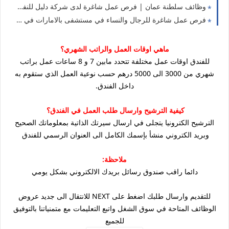
وظائف سلطنة عمان | فرص عمل شاغرة لدى شركة دليل للنفط العمانية 2022
فرص عمل شاغرة للرجال والنساء في مستشفى بالامارات في عدة تخصصات
ماهي اوقات العمل والراتب الشهري؟
للفندق اوقات عمل مختلفة تتحدد مابين 7 و 8 ساعات عمل براتب
شهري من 3000 الى 5000 درهم حسب نوعية العمل الذي ستقوم به
داخل الفندق.
كيفية الترشيح وارسال طلب العمل في الفندق؟
الترشيح الكترونيا يتجلى في ارسال سيرتك الذاتية بمعلوماتك الصحيح
وبريد الكتروني منشأ بإسمك الكامل الى العنوان الرسمي للفندق
ملاحظة:
دائما راقب صندوق رسائل بريدك الالكتروني بشكل يومي
للتقديم وارسال طلبك اضغط على NEXT للانتقال الى جديد عروض
الوظائف المتاحة في سوق الشغل واتبع التعليمات مع متمنياتنا بالتوفيق
للجميع