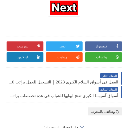
فيسبوك
تويتر
بنترست
واتساب
ريدايت
لينكدين
المقال التالي
العمل في أسواق السلام الكبرى 2023 | التسجيل للعمل براتب 3500 درهم
المقال السابق
أسواق آسيمــا الكبرى تفتح ابوابها للشباب في عدة تخصصات براتب 3500 درهم
وظائف بالمغرب
هل اعجبك الموضوع :