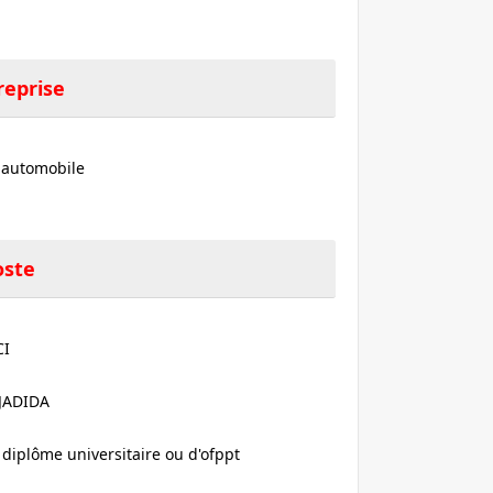
reprise
e automobile
oste
CI
 JADIDA
 diplôme universitaire ou d'ofppt