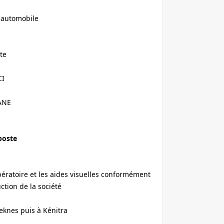
e automobile
te
CI
RANE
poste
pératoire et les aides visuelles conformément
ction de la société
Meknes puis à Kénitra