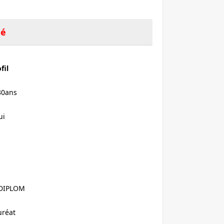
hé
fil
30ans
ui
DIPLOM
uréat