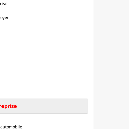
réat
Moyen
reprise
e automobile