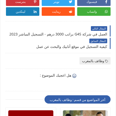
فيسبوك
تويتر
بنترست
واتساب
ريدايت
لينكدين
المقال التالي
العمل في شركة G4S براتب 3000 درهم - التسجيل المباشر 2023
المقال السابق
كيفية التسجيل في موقع أنابيك والبحث عن عمل
وظائف بالمغرب
هل اعجبك الموضوع :
أخر المواضيع من قسم : وظائف بالمغرب