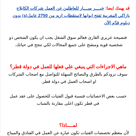
قد يهمك ايضا:
خبــــر ســــار للعاطلين عن العمل شركات الكابلاج
يازاكي المغربية تفتح ابوابها لاستقطاب ازيد من 2750 عامل(ة) بدون
دبلوم قدّم الآن
فنصيحة عزيزي القارى فعالم سوق الشغل يجب ان يكون الشخص ذو
شخصية قوية ومنفتح على جميع المجالات لكي تنجح في حياتك.
ماهي الاجراءات التي ينبغي علي فعلها للعمل في دولة قطر؟
سوف نزودكم بالطرق والنصائح السهلة للتواصل مع اصحاب الشركات
او اصحاب العمل في دولة قطر.
حسب بعض الاحصائيات فنسبة قبول الفتيات للحصول على عقد عمل
في قطر تكون اعلى مقارنة بالشباب
لمــــاذا؟
لأن معظم تخصصات الفتيات تكون عبارة عن العمل في الفنادق والميناج