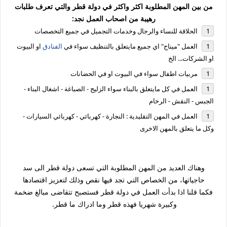
من بين المهن المطلوبة اكثر واكثر في دولة قطر والتي تعرف طلبات
رهيبة من اصحاب العمل نجد:
الحلاقة للنساء والرجال وخدمات التجميل في جميع التخصصات
العمل "ميناج" اي جميع مايتعلق بالتنظيف سواء في
الفنادق
او البيوت
او الشركات... الخ
مربيات اطفال سواء في البيوت او في الحضانات
العمل في كل مايتعلق بالبناء سواء الزليج - الصباغة - اشغال البناء -
الجبس - النقش - الرخام
العمل في المهن التقليدية : النجارة - كهربائي - كهربائي السيارات -
وكل ما يتعلق بالمهن الاخرى
وهناك العديد من المهن المطلوبة التي تسعى دولة قطر الى سد
حاجياتها، من الخصاص التي تجد فيها نقص وذلك لتعزيز اقتصادها
فكما قلنا اذا بدأت العمل في دولة قطر فستصبح تتقاضى مبالغ ضخمة
وكبيرة شهريا فهذه قطر وما ادراك ما قطر.