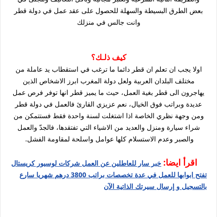
بعض الطرق البسيطة والسهلة للحصول على عقد عمل في دولة قطر
وانت جالس في منزلك
كيف ذلـك؟
اولا يجب ان تعلم ان قطر دائما ما ترغب في استقطاب يد عاملة من
مختلف البلدان العربية ولعل دولة المغرب ابرز الاشخاص الذين
يهاجرون الى قطر بغية العمل، حيث ما يميز قطر انها توفر فرص عمل
عديدة وبراتب فوق الخيال، نعم عزيزي القارئ فالعمل في دولة قطر
ومن وجهة نظري الخاصة اذا اشتغلت لسنة واحدة فقط فستتمكن من
شراء سيارة ومنزل والعديد من الاشياء التي تفتقدها، فالجدّ والعمل
والصبر وعدم الاستسلام كلها عوامل واسلحة لمقاومة الفشل.
اقرأ ايضا:
خبر سار للعاطلين عن العمل شركات لوسيور كريستال
تفتح ابوابها للعمل في عدة تخصصات براتب 3800 درهم شهريا سارع
بالتسجيل و إرسال سيرتك الذاتية الآن