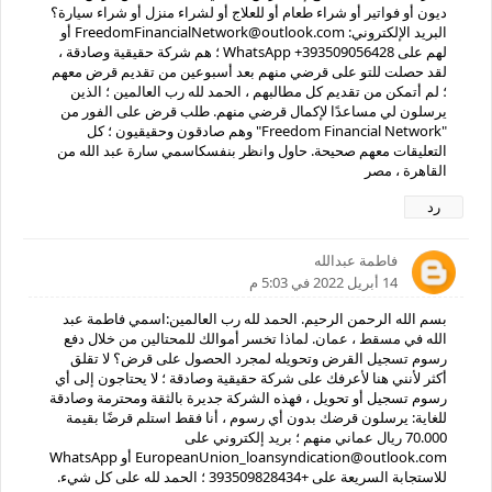
ديون أو فواتير أو شراء طعام أو للعلاج أو لشراء منزل أو شراء سيارة؟
البريد الإلكتروني: FreedomFinancialNetwork@outlook.com أو
لهم على WhatsApp +393509056428 ؛ هم شركة حقيقية وصادقة ،
لقد حصلت للتو على قرضي منهم بعد أسبوعين من تقديم قرض معهم
؛ لم أتمكن من تقديم كل مطالبهم ، الحمد لله رب العالمين ؛ الذين
يرسلون لي مساعدًا لإكمال قرضي منهم. طلب قرض على الفور من
"Freedom Financial Network" وهم صادقون وحقيقيون ؛ كل
التعليقات معهم صحيحة. حاول وانظر بنفسكاسمي سارة عبد الله من
القاهرة ، مصر
رد
فاطمة عبدالله
14 أبريل 2022 في 5:03 م
بسم الله الرحمن الرحيم. الحمد لله رب العالمين:اسمي فاطمة عبد
الله في مسقط ، عمان. لماذا تخسر أموالك للمحتالين من خلال دفع
رسوم تسجيل القرض وتحويله لمجرد الحصول على قرض؟ لا تقلق
أكثر لأنني هنا لأعرفك على شركة حقيقية وصادقة ؛ لا يحتاجون إلى أي
رسوم تسجيل أو تحويل ، فهذه الشركة جديرة بالثقة ومحترمة وصادقة
للغاية: يرسلون قرضك بدون أي رسوم ، أنا فقط استلم قرضًا بقيمة
70.000 ريال عماني منهم ؛ بريد إلكتروني على
EuropeanUnion_loansyndication@outlook.com أو WhatsApp
للاستجابة السريعة على +393509828434 ؛ الحمد لله على كل شيء.