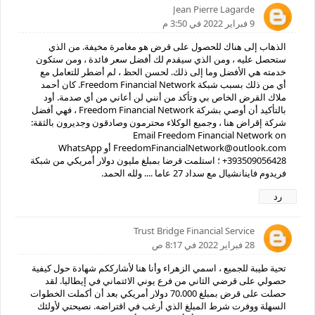
Jean Pierre Lagarde
9 فبراير 2022 في 3:50 م
الذهاب إلى هناك للحصول على قرض هو مغامرة مخيفة. من الذي
ستحصل عليه ، ومن الذي سيقدم لك أفضل سعر فائدة ، ومن ستكون
خدمته هي الأفضل وما إلى ذلك. لحسن الحظ ، لم أضطر للتعامل مع
أي من ذلك بسبب شبكة Freedom Financial Network. كان أحمد
ملاك القرض الخاص بي وتأكد من أنني لن أعاني من أي صدمة. أود
بالتأكيد أن أوصي بشركة Freedom Financial Network ، فهي أفضل
شركة إقراض هنا ، وجميع الوكلاء محترمون وصادقون وجديرون بالثقة:
Email Freedom Financial Network on
FreedomFinancialNetwork@outlook.com أو WhatsApp
+393509056428 ؛ استلمت قرضا بمبلغ مليون دولار أمريكي من شبكة
فريدوم فاينانشيال مع سداد 27 عاما .... ولله الحمد.
رد
Trust Bridge Financial Service
28 فبراير 2022 في 8:17 ص
تحية طيبة للجميع ، اسمي الزهراء وأنا هنا لأشارككم شهادة حول كيفية
حصولي على قرضي الثاني من فرع يوني الائتماني في إيطاليا. لقد
حصلت على قرض بمبلغ 70.000 دولار أمريكي بعد أن أكملت الخطوات
السهلة ووفرت شرط المبلغ الذي أرغب في اقتراضه. نصيحتي لأولئك