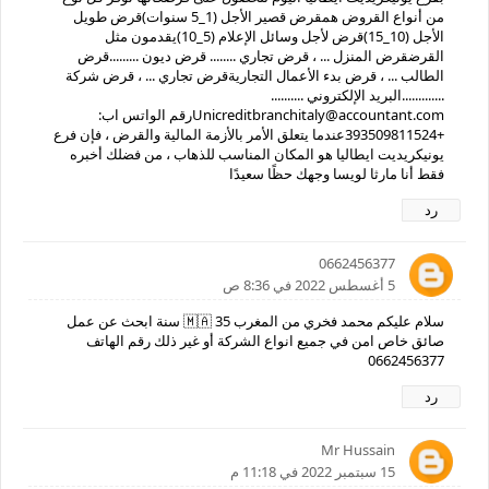
من أنواع القروض همقرض قصير الأجل (1_5 سنوات)قرض طويل
الأجل (10_15)قرض لأجل وسائل الإعلام (5_10)يقدمون مثل
القرضقرض المنزل ... ، قرض تجاري ........ قرض ديون .........قرض
الطالب ... ، قرض بدء الأعمال التجاريةقرض تجاري ... ، قرض شركة
.............البريد الإلكتروني ..........
Unicreditbranchitaly@accountant.comرقم الواتس اب:
+393509811524عندما يتعلق الأمر بالأزمة المالية والقرض ، فإن فرع
يونيكريديت ايطاليا هو المكان المناسب للذهاب ، من فضلك أخبره
فقط أنا مارثا لويسا وجهك حظًا سعيدًا
رد
0662456377
5 أغسطس 2022 في 8:36 ص
سلام عليكم محمد فخري من المغرب 🇲🇦 35 سنة ابحث عن عمل
صائق خاص امن في جميع انواع الشركة أو غير ذلك رقم الهاتف
0662456377
رد
Mr Hussain
15 سبتمبر 2022 في 11:18 م