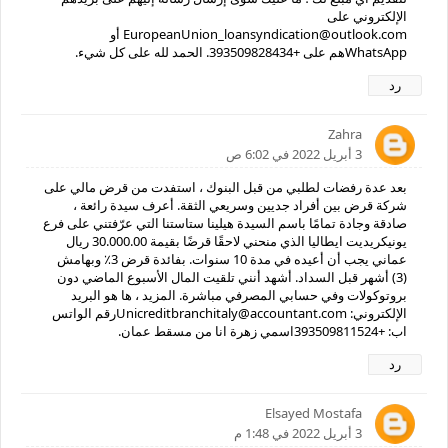
الإلكتروني على
EuropeanUnion_loansyndication@outlook.com أو
WhatsAppهم على +393509828434. الحمد لله على كل شيء.
رد
Zahra
3 أبريل 2022 في 6:02 ص
بعد عدة رفضات لطلبي من قبل البنوك ، استفدت من قرض مالي على
شركة قرض بين أفراد جديين وسريعي الثقة. أعرف سيدة رائعة ،
صادقة وجادة تمامًا باسم السيدة هيلينا ستاستنا التي عرّفتني على فرع
يونيكريديت ايطاليا الذي منحني لاحقًا قرضًا بقيمة 30.000.00 ريال
عماني يجب أن أعيده في مدة 10 سنوات. بفائدة قرض 3٪ وبهامش
(3) أشهر قبل السداد. أشهد أنني تلقيت المال الأسبوع الماضي دون
بروتوكولات وفي حسابي المصرفي مباشرة. المزيد ، ها هو البريد
الإلكتروني: Unicreditbranchitaly@accountant.comرقم الواتس
اب: +393509811524اسمي زهرة انا من مسقط عمان.
رد
Elsayed Mostafa
3 أبريل 2022 في 1:48 م