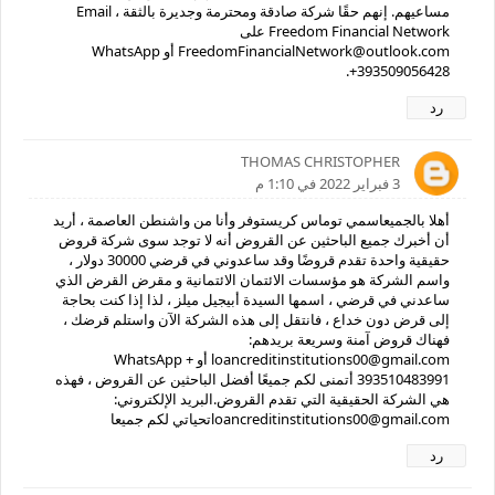
مساعيهم. إنهم حقًا شركة صادقة ومحترمة وجديرة بالثقة ، Email
Freedom Financial Network على
FreedomFinancialNetwork@outlook.com أو WhatsApp
+393509056428.
رد
THOMAS CHRISTOPHER
3 فبراير 2022 في 1:10 م
أهلا بالجميعاسمي توماس كريستوفر وأنا من واشنطن العاصمة ، أريد
أن أخبرك جميع الباحثين عن القروض أنه لا توجد سوى شركة قروض
حقيقية واحدة تقدم قروضًا وقد ساعدوني في قرضي 30000 دولار ،
واسم الشركة هو مؤسسات الائتمان الائتمانية و مقرض القرض الذي
ساعدني في قرضي ، اسمها السيدة أبيجيل ميلز ، لذا إذا كنت بحاجة
إلى قرض دون خداع ، فانتقل إلى هذه الشركة الآن واستلم قرضك ،
فهناك قروض آمنة وسريعة بريدهم:
loancreditinstitutions00@gmail.com أو WhatsApp +
393510483991 أتمنى لكم جميعًا أفضل الباحثين عن القروض ، فهذه
هي الشركة الحقيقية التي تقدم القروض.البريد الإلكتروني:
loancreditinstitutions00@gmail.comتحياتي لكم جميعا
رد