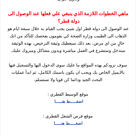
ماهي الخطوات اللازمة الذي ينبغي علي فعلها عند الوصول الى
دولة قطر؟
عند الوصول الى دولة قطر اول شيئ يجب القيام به خلال سبعة ايام هو
الذهاب الى الطبيب وزارة الصحة كي يقومون بفحصك للتأكد من انك
خالٍ من اي مرض، بعد ذلك سيعطيك وثيقة الترخيص، بهذه الوثيقة
ستدخل وستشرع في العمل مباشرة وبدون مشاكل ومبروك عليك.
سوف نزودكم بهذه المواقع ما عليك سوى الدخول اليها والتسجيل فيها
بالايميل الخاص بك ويجب ان يكون باسمك الكامل، ثم ابدأ عمليات
البحث الجيد ودائما كن قويا ولا تستسلم.
موقع الوسيط القطري :
اضغـــــط هنـــــا
موقع فرص الشغل القطري :
اضغـــــط هنـــــا