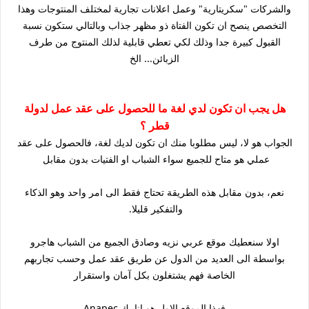
والشركات "سكريتارية" وعمل اعلانات تجارية لمختلف المنتوجات وهذا
التخصص ينصح ان تكون الفتاة ذو مظهر جذاب وبالتالي ستكون نسبة
القبول كبيرة جدا وذلك لكي تعطي قابلية لذلك المنتوج من طرف
الزبائن... الخ
هل يجب ان تكون لدي لغة ما للحصول على عقد عمل لدولة
قطر ؟
الجواب هو لا، ليس مطلوبا منك ان تكون لديك لغة، فالحصول على عقد
عملي هو متاح للجميع سواء الشباب او الفتيات بدون مقابل
نعم، بدون مقابل هذه الطريقة تحتاج فقط الى امر واحد وهو الذكاء
والتفكير قليلا.
اولا سنعطيك موقع عربي نزيه وصادق الجميع من الشباب هاجرو
بواسطة الى العديد من الدول عن طريق عقد عمل وحسب تجاربهم
الخاصة فهم يشتغلون بكل آمان واستقرار
فهذا الموقع الاول هو انابيك Anapec