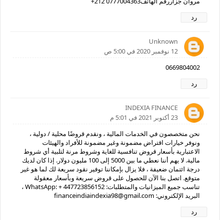
مروان جزاررقم الهاتف0777004363 212+
رد
Unknown
12 نوفمبر 2020 في 5:00 ص
0669804002
رد
INDEXIA FINANCE
23 أكتوبر 2021 في 5:01 م
نحن متخصصون في الخدمات المالية ، ونقدم قروضًا محلية / دولية ،
ونوفر خيارات اقتراض مضمونة وغير مضمونة للأفراد والهيئات
الاعتبارية بأسعار قروض تنافسية للغاية وشروط مرنة لتلبية أي شروط
مالية. لا يهم أننا نعطي ما بين 5000 إلى 100 مليون دولار. إذا كان لديك
درجة ائتمان ضعيفة ، فلا يزال بإمكاننا توفير نقود سريعة لك لما هو غير
متوقع. اتصل بنا الآن للحصول على قروض سريعة وبأسعار معقولة
تناسب جميع الميزانيات والمتطلبات: WhatsApp: + 447723856152 ،
البريد الإلكتروني: financeindiaindexia98@gmail.com
رد