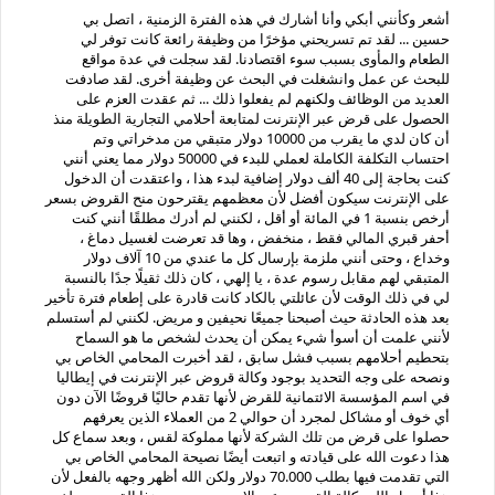
أشعر وكأنني أبكي وأنا أشارك في هذه الفترة الزمنية ، اتصل بي
حسين ... لقد تم تسريحني مؤخرًا من وظيفة رائعة كانت توفر لي
الطعام والمأوى بسبب سوء اقتصادنا. لقد سجلت في عدة مواقع
للبحث عن عمل وانشغلت في البحث عن وظيفة أخرى. لقد صادفت
العديد من الوظائف ولكنهم لم يفعلوا ذلك ... ثم عقدت العزم على
الحصول على قرض عبر الإنترنت لمتابعة أحلامي التجارية الطويلة منذ
أن كان لدي ما يقرب من 10000 دولار متبقي من مدخراتي وتم
احتساب التكلفة الكاملة لعملي للبدء في 50000 دولار مما يعني أنني
كنت بحاجة إلى 40 ألف دولار إضافية لبدء هذا ، واعتقدت أن الدخول
على الإنترنت سيكون أفضل لأن معظمهم يقترحون منح القروض بسعر
أرخص بنسبة 1 في المائة أو أقل ، لكنني لم أدرك مطلقًا أنني كنت
أحفر قبري المالي فقط ، منخفض ، وها قد تعرضت لغسيل دماغ ،
وخداع ، وحتى أنني ملزمة بإرسال كل ما عندي من 10 آلاف دولار
المتبقي لهم مقابل رسوم عدة ، يا إلهي ، كان ذلك ثقيلًا جدًا بالنسبة
لي في ذلك الوقت لأن عائلتي بالكاد كانت قادرة على إطعام فترة تأخير
بعد هذه الحادثة حيث أصبحنا جميعًا نحيفين و مريض. لكنني لم أستسلم
لأنني علمت أن أسوأ شيء يمكن أن يحدث لشخص ما هو السماح
بتحطيم أحلامهم بسبب فشل سابق ، لقد أخبرت المحامي الخاص بي
ونصحه على وجه التحديد بوجود وكالة قروض عبر الإنترنت في إيطاليا
في اسم المؤسسة الائتمانية للقرض لأنها تقدم حاليًا قروضًا الآن دون
أي خوف أو مشاكل لمجرد أن حوالي 2 من العملاء الذين يعرفهم
حصلوا على قرض من تلك الشركة لأنها مملوكة لقس ، وبعد سماع كل
هذا دعوت الله على قيادته و اتبعت أيضًا نصيحة المحامي الخاص بي
التي تقدمت فيها بطلب 70.000 دولار ولكن الله أظهر وجهه بالفعل لأن