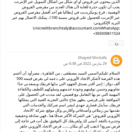
الذين يبحثون عن قروض أو أي شكل من أشكال التمويل عبر الإنترنت
يجب أن تكون حذرة للغاية لأن هناك العديد من مقرضي القروض
الوهمية ، فرع يونيكريديت في إيطاليا هو أحد أفضل مقرضي القروض
عبر الإنترنت للحصول على قروض بنسبة 100٪. يمكنك الاتصال بهم عبر
البريد الإلكتروني:
Unicreditbranchitaly@accountant.comWhatsApp:
+393509811524
رد
Elsayed Mostafa
29 مارس 2022 في 6:38 ص
السلام عليكم!اسمي السيد مصطفى ، من القاهرة ، مصرأود أن أغتنم
هذه الفرصة لأشكر الاتحاد الأوروبي على دعمه لي بقرض قيمته 500
ألف دولار ؛ إنني أقدر بصدق الجهود التي بذلها فريقك ويسعدني جدًا
تجاوبهم وحسن توقيتهم وجودة خدمتهم وسلوكهم اللطيف والكفاءة
المهنية التي تم بها التعامل مع قضيتي. لقد مددت في الحصول على
الموافقة على قرضي. يظهر نجاح حالتي التجربة الغنية التي يمتلكها
فريقك. سأبذل قصارى جهدي لنشر اسم شركتك والخدمات التي
تقدمها بين زملائي وأصدقائي وأقاربي وكل موقع. شركة "الاتحاد
الأوروبي للقروض" هي الشركة الأكثر صدقًا هنا ، فهي صادقة وحقيقية
وجديرة بالثقة. أتمنى لك ولفريقك كل التوفيق. هل أنت في حاجة إلى
قرض سريع؟ اذهب إلى أي مكان ...…. قرض الاتحاد الأوروبي جاهز
لتقديم أي مبلغ لك ؛ ما عليك سوى إرسال رسالة إليهم على بريدهم