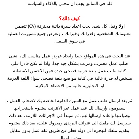
قلنا في السابق يجب ان تتحلى بالذكاء والسياسة.
كيف ذلك؟
اولا وقبل كل شيئ يجب اعداد سيرة ذاتية محترفة (CV) تتضمن
معلوماتك الشخصية وقدراتك وخبراتك ، وتعرض جميع مسيرتك العملية
في سوق الشغل.
عند البحث في هذه المواقع جيدا وايجاد عرض عمل مناسب لك، انشئ
طلب عمل محترف ومرتب بشكل جيد جدا، واذا لم تكن قادرا على
كتابة طلب عمل بلغة عربية فصحى جيدة فمن الاحسن الاستعانة
بشخص له قدرة عالية في كتابة مواضيع بلغة فصحى سواء اللغة العربية
او الانجليزية خالية من الاخطاء الاملائية.
ثم بعد ارسال طلب عمل مع السيرة الذاتية الخاصة بك لاصحاب العمل ،
سيقومون بإرسال لك عقد عمل عبر الانترنت ستقوم باستخراجها
وطباعتها واعادة ارسالها لهم، ثم سيبدأ في الاجرائات اللازمة، بعذ ذلك
سيرسل لك ملفك الى عنوانك البريدي ومبروك عليك، بعد ذلك ستقوم
بتقديم ملفك للهجرة الى دولة قطر عن طريق عقد عمل بدون مقابل
وبدون اموال.