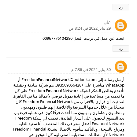
رد
علي
29 يناير 2022 في 8:24 ص
ابحث عن عمل في تربيت النحل 00967776104280
رد
`
30 يناير 2022 في 7:36 م
أرسل رسالة إلى FreedomFinancialNetwork@outlook.com أو
WhatsApp مباشرة على +393509056428. هم شركة صادقة وحقيقية
؛أتقدم بخالص الشكر لشبكة Freedom Financial Network على كل
ما قدمته من مساعدة في إعادة تمويل قرضي لأعمالنا هنا في القاهرة.
لقد ثبت أن قراري بالاقتراب من Freedom Financial Network كان
صحيحًا من خلال خدمتها السريعة والأخلاقية. إنهم طيبون ومهذبون
ومنظمون وشاملون ومهنيون مما أحدث فرقًا كبيرًا في عملية قرضهم.
بعد التسوق للحصول على أسعار الفائدة ، قدمت لي شبكة Freedom
Financial Network أفضل سعر في ذلك المنعطف. أنا سعيد للغاية
ومرتاح بالنتيجة ، وبالتأكيد سأقوم بالاتصال بشبكة Freedom Financial
Network لأي متطلبات مستقبلية. أتمنى لهم كل التوفيق في