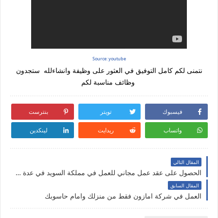
Source: youtube
نتمنى لكم كامل التوفيق في العثور على وظيفة وانشاءلله ستجدون
وظائف مناسبة لكم
فيسبوك
تويتر
بنترست
واتساب
ريدايت
لينكدين
المقال التالي
الحصول على عقد عمل مجاني للعمل في مملكة السويد في عدة تخصصات
المقال السابق
العمل في شركة امازون فقط من منزلك وامام حاسوبك