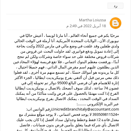
رد
Martha Loiussa
18 أبريل 2022 في 2:49 م
مرحبًا بكم في جميع أنحاء العالم ، أنا مارثا لويسا ، أعيش حاليًا في
نيويورك الآن ، الولايات المتحدة الأمريكية. أنا أرملة في الوقت الحالي
ولدي طفلين وقد علقت في وضع مالي في مارس 2022 وكنت بحاجة
إلى إعادة تمويل ودفع فواتيري. لقد حاولت البحث عن قروض من
شركات قروض مختلفة على حد سواء خاصة وشركات ولكن لم تنجح
أبدًا ، ورفضت معظم البنوك ائتماني ، فلا تقع فريسة لهؤلاء المخادعين
الذين يطلقون عليهم اسم مقرض المال الذاتي ، فهم جميعًا احتيال ،
كل ما يريدونه هو أموالك حسنًا ، لم تسمع منهم مرة أخرى ، لقد فعلوا
ذلك معي مرتين قبل أن ألتقي بفرع يونيكريديت ايطاليا ، الجزء الأكثر
إثارة للاهتمام هو أن قرضي البالغ 95000 دولار تم تحويله إلي في
غضون 74 ساعة ، لذلك سوف أنصحك بالاتصال بـ يونيكريديت ايطاليا
الفرع إذا كنت مهتمًا بالحصول على قرض وكنت متأكدًا من أنه يمكنك
السداد في الوقت المحدد ، يمكنك الاتصال بفرع يونيكريديت ايطاليا
عبر البريد الإلكتروني ………:
Unicreditbranchitaly@accountant.comرقم الواتس اب:
+393509811524 لا يوجد فحص ائتماني ، لا يوجد موقّع مشترك مع
معدل فائدة 2٪ فقط وخطط وجداول سداد أفضل إذا كان يجب عليك
الاتصال بأي شركة فيما يتعلق بتأمين قرض بدون ضمانات ، فاتصل
بفرع يونيكريديت ايطاليا اليوم للحصول على قرضكأنها توفر كل نوع