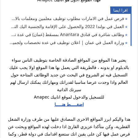
اقرا ايضا
فرص عمل في الامارات مطلوب توظيف معلمين ومعلمات بالامارات سارع بالتقديم
العمل في بولندا 2022 والحصول على الإقامة والجنسية اليك التفاصيل كاملة
وظائف شاغرة في فنادق Anantara بمسقط (عمان) في عدة تخصصات 2022
وزارة العمل في عمان | اعلان توظيف في عدة تخصصات ولجميع المستويات 2022
يعتبر هذا الموقع من المواقع الصادقة الخاصة بتوظيف الناس سواء
بالدبلوم او بدونه ، فالطريقة التي يعمل بها هذا الموقع اولا يجب عليك
التسجيل فيه ثم الشروع في البحث عن جديد الوظائف المتاحة حول
العالم واذا وجدت عرضا مناسبا لقدراتك ومهاراتك يمكنك ارسال لهم
سيرتك الذاتية
للتسجيل والدخول لموقع انابيك Anapec
اضغـــــط هنـــــا
هذا واليكم ابرز المواقع الاخرى المصادق عليها من طرف وزارة الشغل
القطرية، وكن متأكدا عزيزي القارئ اذا دخلت لهذه المواقع وبحثت عن
فرص عمل فيها كن على يقين انك ستضع اقدامك في دولة قطر، وكما