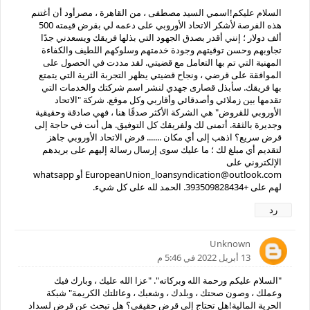
السلام عليكم!اسمي السيد مصطفى ، من القاهرة ، مصرأود أن أغتنم
هذه الفرصة لأشكر الاتحاد الأوروبي على دعمه لي بقرض قيمته 500
ألف دولار ؛ إنني أقدر بصدق الجهود التي بذلها فريقك ويسعدني جدًا
تجاوبهم وحسن توقيتهم وجودة خدمتهم وسلوكهم اللطيف والكفاءة
المهنية التي تم بها التعامل مع قضيتي. لقد مددت في الحصول على
الموافقة على قرضي ، ونجاح قضيتي يظهر التجربة الثرية التي يتمتع
بها فريقك. سأبذل قصارى جهدي لنشر اسم شركتك والخدمات التي
تقدمها بين زملائي وأصدقائي وأقاربي وكل موقع. شركة "الاتحاد
الأوروبي للقروض" هي الشركة الأكثر صدقًا هنا ، فهي صادقة وحقيقية
وجديرة بالثقة. أتمنى لك ولفريقك كل التوفيق. هل أنت في حاجة إلى
قرض سريع؟ اذهب إلى أي مكان ....... قرض الاتحاد الأوروبي جاهز
لتقديم أي مبلغ لك ؛ ما عليك سوى إرسال رسالة إليهم على بريدهم
الإلكتروني على
EuropeanUnion_loansyndication@outlook.com أو whatsapp
لهم على +393509828434. الحمد لله على كل شيء.
رد
Unknown
13 أبريل 2022 في 5:46 م
"السلام عليكم ورحمة الله وبركاته". "عزا الله عليك ، وبارك فيك
وعملك ، وصون صحتك ، وبلدك ، وشعبك ، وعائلتك الكريمة" شبكة
الحرية المالية!هل تحتاج إلى قرض حقيقي؟ هل تبحث عن قرض لسداد